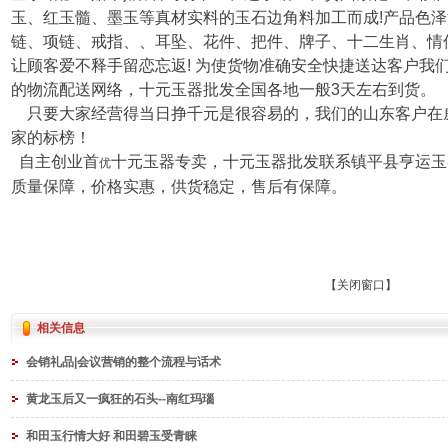
玉、红玉髓、墨玉等真材实料的玉石边角料加工而成!产品色泽
链、项链、戒指、、耳坠、花件、把件、牌子、十二生肖、情
让顾客爱不释手留恋忘返! 为使货物准确安全快捷送达客户我
的物流配送网络，十元玉器批发全国各地一般3天左右到货。
只要大家经营得当日挣千元是很容易的，我们的山东客户在
家的标榜！
自主创业首
十元玉器专卖，十元玉器批发联系镇平县亨运玉
优
质量保障，价格实惠，供货稳定，售后有保障。
【
关闭窗口
】
相关信息
会销礼品|会议营销的整个流程与话术
黄龙玉后又一疯狂的石头--南红玛瑙
和田玉行情大好 和田碧玉受青睐