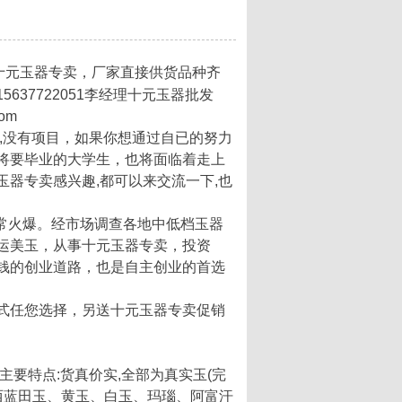
十元玉器专卖，厂家直接供货品种齐
37722051李经理十元玉器批发
com
,没有项目，如果你想通过自已的努力
将要毕业的大学生，也将面临着走上
器专卖感兴趣,都可以来交流一下,也
常火爆。经市场调查各地中低档玉器
运美玉，从事十元玉器专卖，投资
钱的创业道路，也是自主创业的首选
式任您选择，另送十元玉器专卖促销
要特点:货真价实,全部为真实玉(完
西蓝田玉、黄玉、白玉、玛瑙、阿富汗