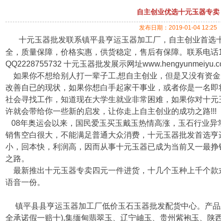
自主创业优选十元玉器专卖
发布日期：2019-01-04 12:25
十元玉器批发联系镇平县亨运玉器加工厂，自主创业首选
全，质量保障，价格实惠，供货稳定，售后有保障。联系电话156
QQ2228755732 十元玉器批发展示网址
www.hengyunmeiyu.
如果你不想给别人打一辈子工,想自主创业，但是又没有资金
改善自已的现状，如果你想白手起家干事业，或者你是一名即
社会寻找工作，知道现在大学生就业非常困难，如果你对十元玉
许就会带给你一些新的启发，让你走上自主创业的成功之路!!!
08年奥运会以来，国民爱玉买玉戴玉热情高涨，玉石行业异
销售空白很大，不能满足普通大众消费，十元玉器批发首选亨
小，回本快，利润高，因而从事十元玉器已成为当前又一最挣
之路。
最新推出十元玉器专卖四元一件进货，十几个玉种上千个款
语音一份。
镇平县县亨运玉器加工厂低价玉石玉器批发配货中心。产品主
全承诺假一赔十),集缅甸翡翠玉、辽宁岫玉、贵州紫袍玉、陕