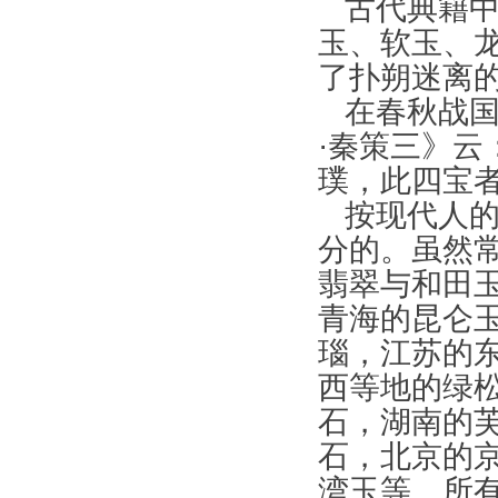
古代典籍中
玉、软玉、
了扑朔迷离
在春秋战国
·秦策三》云
璞，此四宝
按现代人的
分的。虽然
翡翠与和田
青海的昆仑
瑙，江苏的
西等地的绿
石，湖南的
石，北京的
湾玉等。所