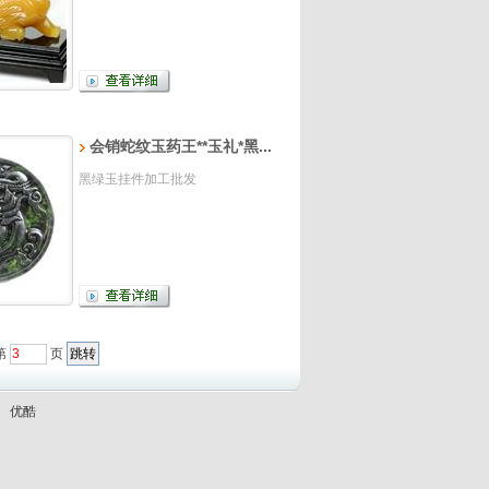
会销蛇纹玉药王**玉礼*黑...
黑绿玉挂件加工批发
第
页
优酷