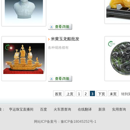
米黄玉龙船批发
各种规格都有
首页
上页
1
2
3
下页
末页
转到
接：
亨运珠宝直播间
百度
火车票查询
在线翻译
新浪
实用查询
网站ICP备案号：
豫ICP备18045252号-1