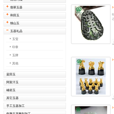
翡翠玉器
和田玉
独山玉
玉器礼品
玉玺
印章
玉牌
其他
蓝田玉
阿富汗玉
岫岩玉
其它玉器
手工玉器加工
电脑玉器雕刻加工