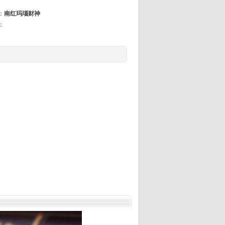
：
南红玛瑙财神
：