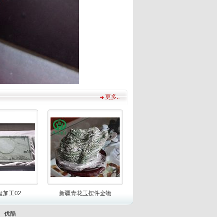
更多..
盘加工02
新疆青花玉摆件金蟾
优酷