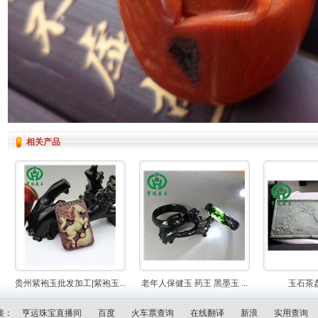
相关产品
贵州紫袍玉批发加工|紫袍玉...
老年人保健玉 药王 黑墨玉 ...
玉石茶
接：
亨运珠宝直播间
百度
火车票查询
在线翻译
新浪
实用查询