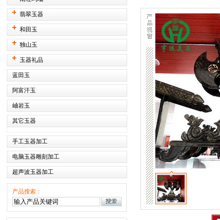
翡翠玉器
和田玉
独山玉
玉器礼品
蓝田玉
阿富汗玉
岫岩玉
其它玉器
手工玉器加工
电脑玉器雕刻加工
超声波玉器加工
产品搜索：