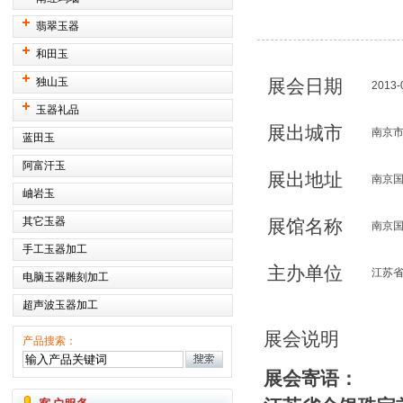
翡翠玉器
和田玉
独山玉
展会日期
2013-
玉器礼品
展出城市
南京
蓝田玉
阿富汗玉
展出地址
南京国
岫岩玉
其它玉器
展馆名称
南京
手工玉器加工
主办单位
江苏
电脑玉器雕刻加工
超声波玉器加工
展会说明
产品搜索：
展会寄语：