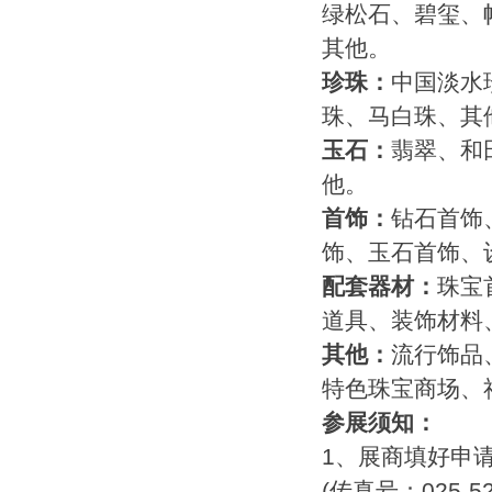
绿松石、碧玺、
其他。
珍珠：
中国淡水
珠、马白珠、其
玉石：
翡翠、和
他。
首饰：
钻石首饰
饰、玉石首饰、
配套器材：
珠宝
道具、装饰材料
其他：
流行饰品
特色珠宝商场、
参展须知：
1、展商填好申
(传真号：025-