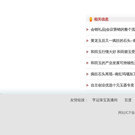
相关信息
会销礼品|会议营销的整个
黄龙玉后又一疯狂的石头--
和田玉行情大好 和田碧玉
和田玉的产业发展可持续性
疯狂石头再现--南红玛瑙加
自主创业优选十元玉器专卖
友情链接：
亨运珠宝直播间
百度
网站ICP