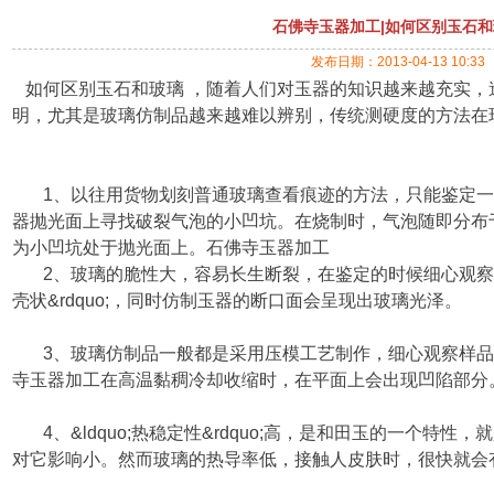
石佛寺玉器加工|如何区别玉石
发布日期：2013-04-13 10:33
如何区别玉石和玻璃 ，随着人们对
玉器的知识
越来越充实，
明，尤其是玻璃仿制品越来越难以辨别，传统测硬度的方法在
1、
以往用货物划刻普通玻璃查看痕迹的方法，只能鉴定一
器抛光面上寻找破裂气泡的小凹坑。在烧制时，气泡随即分布
为小凹坑处于抛光面上。石佛寺玉器加工
2、玻璃的脆性大，容易长生断裂，在鉴定的时候细心观察，能
壳状&rdquo;，同时仿制玉器的断口面会呈现出玻璃光泽。
3、玻璃仿制品一般都是采用压模工艺制作，细心观察样品
寺玉器加工在高温黏稠冷却收缩时，在平面上会出现凹陷部分
4、&ldquo;热稳定性&rdquo;高，是和田玉的一个特
对它影响小。然而玻璃的热导率低，接触人皮肤时，很快就会