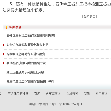
5、还有一种就是掂重法，石佛寺玉器加工把待检测玉器抛
法需要大量经验来积累。
【
关闭窗口
】
相关信息
石佛寺玉器加工|如何区别玉石和玻璃
如何识别真假和田玉专家来支招
专家教你怎样对古玉进行鉴定
会销礼品|真假玛瑙的鉴别方法
独山玉鉴别知识--独山玉分级
青玉印章加工|和田玉鉴别知识--籽料
接：
亨运珠宝直播间
百度
火车票查询
在线翻译
新浪
实用查询
网站ICP备案号：
豫ICP备18045252号-1